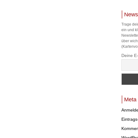
Newsl
Trage dei
ein und k
Newslette
über wich
(Kartenvor
Deine E
Meta
Anmeld
Eintrag
Kommen
WordPre