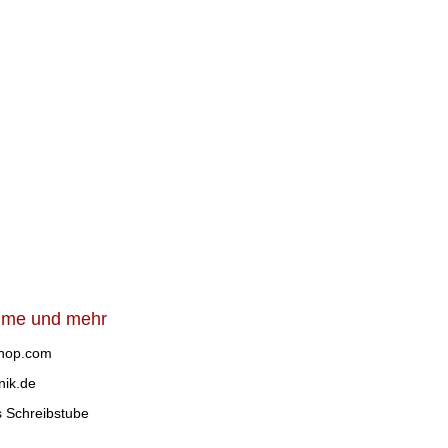
üme und mehr
shop.com
nik.de
s Schreibstube