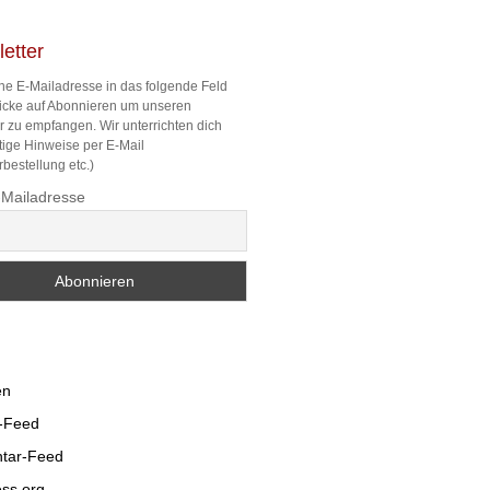
etter
ne E-Mailadresse in das folgende Feld
licke auf Abonnieren um unseren
r zu empfangen. Wir unterrichten dich
tige Hinweise per E-Mail
bestellung etc.)
-Mailadresse
en
s-Feed
tar-Feed
ss.org