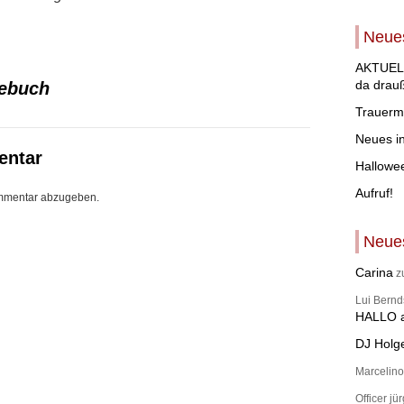
Neues
AKTUELL
da drau
ebuch
Trauerm
Neues i
entar
Hallowe
Aufruf!
mmentar abzugeben.
Neue
Carina
z
Lui Bern
HALLO a
DJ Holg
Marcelino
Officer jü