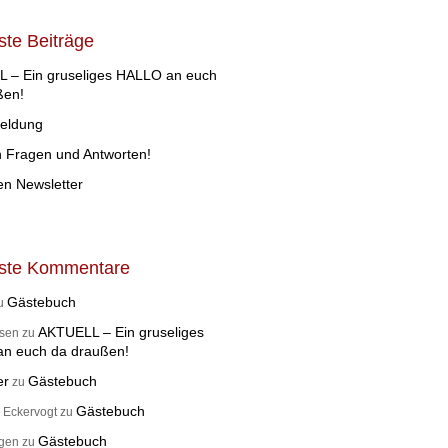
te Beiträge
 – Ein gruseliges HALLO an euch
ßen!
eldung
n Fragen und Antworten!
en Newsletter
ste Kommentare
Gästebuch
u
AKTUELL – Ein gruseliges
dsen
zu
n euch da draußen!
er
Gästebuch
zu
Gästebuch
 Eckervogt
zu
Gästebuch
rgen
zu