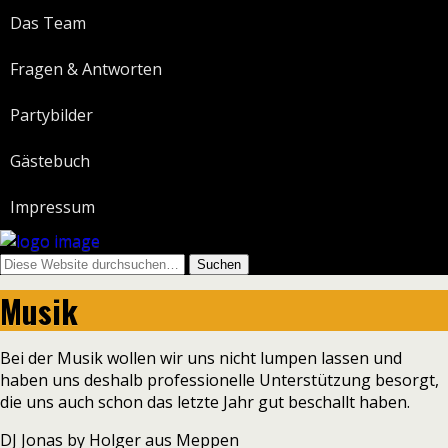
Das Team
Fragen & Antworten
Partybilder
Gästebuch
Impressum
Musik
Bei der Musik wollen wir uns nicht lumpen lassen und
haben uns deshalb professionelle Unterstützung besorgt,
die uns auch schon das letzte Jahr gut beschallt haben.
DJ Jonas by Holger aus Meppen